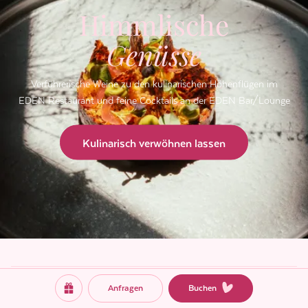
Himmlische
Genüsse
Verführerische Weine zu den kulinarischen Höhenflügen im
EDEN Restaurant und feine Cocktails an der EDEN Bar/Lounge
Kulinarisch verwöhnen lassen
Anfragen
Buchen