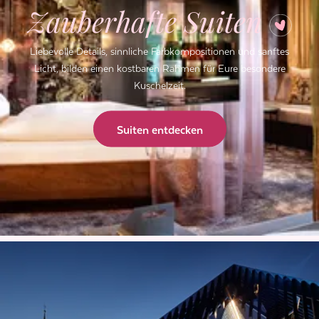
Zauberhafte Suiten
Liebevolle Details, sinnliche Farbkompositionen und sanftes
Licht, bilden einen kostbaren Rahmen für Eure besondere
Kuschelzeit.
Suiten entdecken