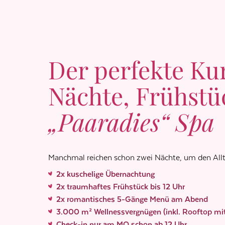
Der perfekte Ku
Nächte, Frühstü
„Paaradies“ Spa
Manchmal reichen schon zwei Nächte, um den Alltag
2x kuschelige Übernachtung
2x traumhaftes Frühstück bis 12 Uhr
2x romantisches 5-Gänge Menü am Abend
3.000 m² Wellnessvergnügen (inkl. Rooftop mi
Check-in nur am MO schon ab 12 Uhr