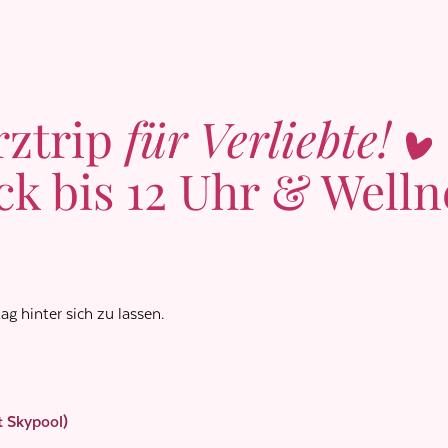
rztrip
für Verliebte!
ck bis 12 Uhr & Welln
 hinter sich zu lassen.
t Skypool)