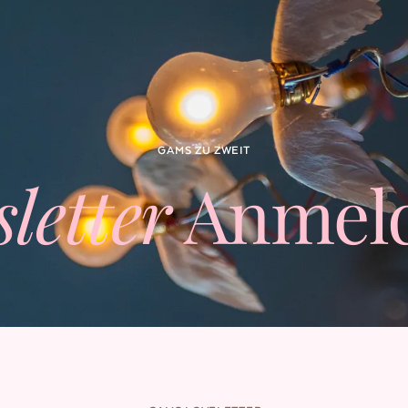
GAMS ZU ZWEIT
letter
Anmel