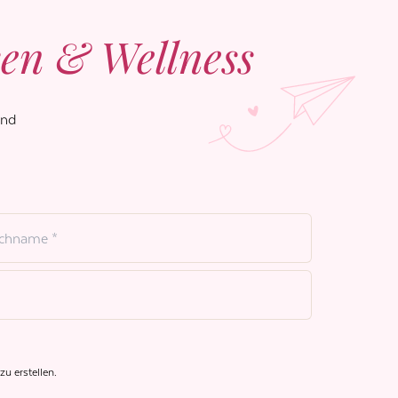
sen & Well­ness
und
u erstellen.