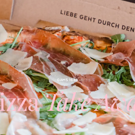
GAMS 1648
izza
Take Aw