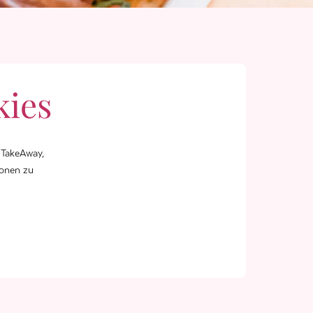
kies
. TakeAway,
ionen zu