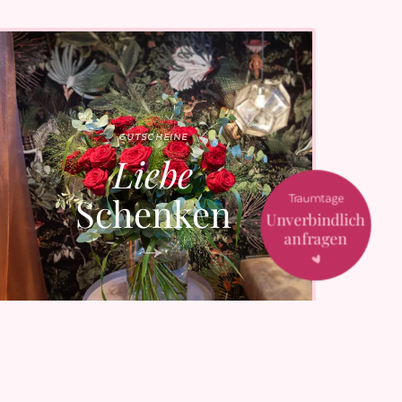
GUTSCHEINE
Liebe
Traumtage
Schenken
Unverbindlich
anfragen