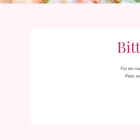
Bit
Für ein na
Platz r