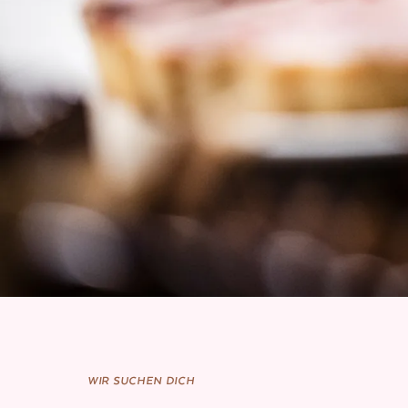
WIR SUCHEN DICH