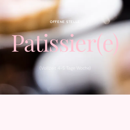
OFFENE STELLE
Patissier(e)
(Vollzeit 4-5 Tage Woche)