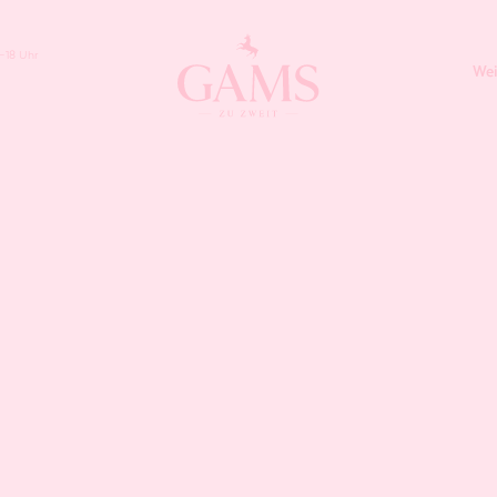
–18 Uhr
Wei