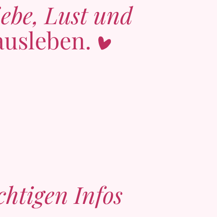
ebe, Lust und
ausleben.
chtigen Infos