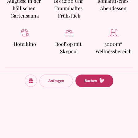
Aufgüsse in der 
Bis 12:00 Uhr 
Romantisches 
höllischen 
Traumhaftes 
Abendessen
Gartensauna
Frühstück
Hotelkino
Rooftop mit 
3000m² 
Skypool
Wellness­bereich
Anfragen
Buchen