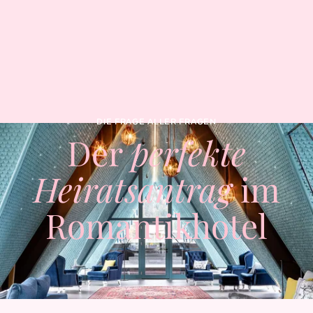
DIE FRAGE ALLER FRAGEN
Der
perfekte
Heiratsantrag
im
Romantikhotel